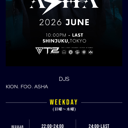
DJS
KION
FOO
ASHA
WEEKDAY
(日曜〜木曜)
22:00-24:00
24:00-LAST
REGULAR