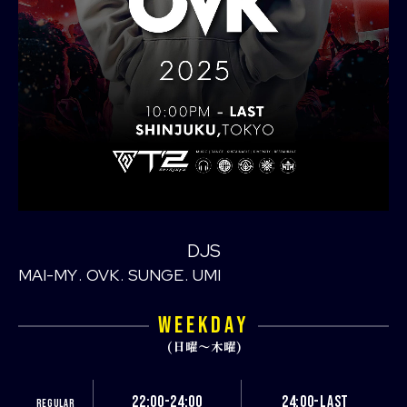
DJS
MAI-MY
OVK
SUNGE
UMI
WEEKDAY
(日曜〜木曜)
22:00-24:00
24:00-LAST
REGULAR