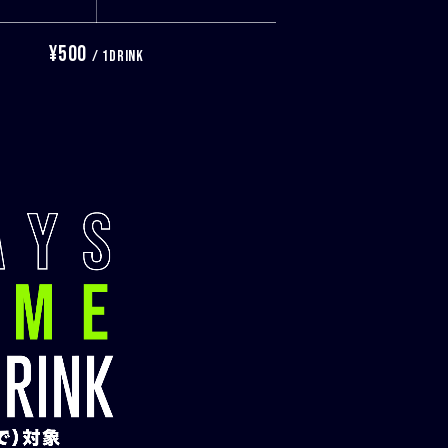
¥500
/ 1DRINK