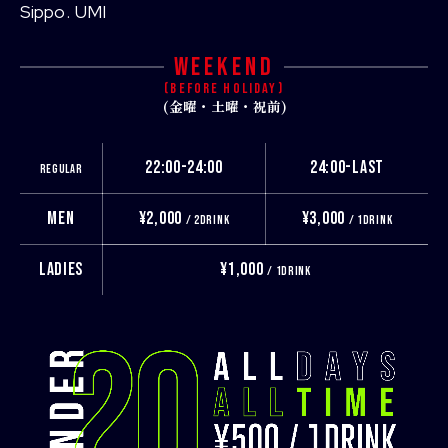
Sippo
UMI
WEEKEND
(BEFORE HOLIDAY)
(金曜・土曜・祝前)
22:00-24:00
24:00-LAST
REGULAR
MEN
¥2,000
¥3,000
/ 2DRINK
/ 1DRINK
LADIES
¥1,000
/ 1DRINK