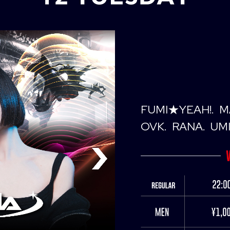
FUMI★YEAH!
M
OVK
RANA
UM